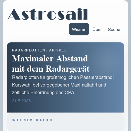
Wissen
Über
Suche
RADARPLOTTEN / ARTIKEL
Maximaler Abstand
mit dem Radargerät
Radarplotten für größtmöglichen Passierabstand:
Kurswahl bei vorgegebener Maximalfahrt und
zeitliche Einordnung des CPA.
31.5.2025
IN DIESEM BEREICH