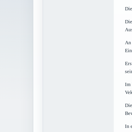
Die
Die
Aus
An 
Ein
Ers
sei
Im 
Vek
Die
Bew
In 