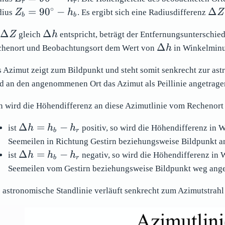
r
r
90^\circ
∘
Z_b =
\De
=
9
0
−
Δ
dius
Z
h
. Es ergibt sich eine Radiusdifferenz
Z
b
b
- h_r
90^\circ
Z =
\Delta
\Delta
Δ
Δ
- h_b
Z_b
Z
gleich
h
entspricht, beträgt der Entfernungsunterschie
Z
h
\Delta
Δ
Z_r
henort und Beobachtungsort dem Wert von
h
in Winkelminu
h
 Azimut zeigt zum Bildpunkt und steht somit senkrecht zur astr
d an den angenommenen Ort das Azimut als Peillinie angetrage
 wird die Höhendifferenz an diese Azimutlinie vom Rechenort
\Delta
Δ
=
−
ist
h
h
h
positiv, so wird die Höhendifferenz in
b
r
h =
Seemeilen in Richtung Gestirn beziehungsweise Bildpunkt a
h_b -
\Delta
Δ
=
−
ist
h
h
h
negativ, so wird die Höhendifferenz in
b
r
h_r
h =
Seemeilen vom Gestirn beziehungsweise Bildpunkt weg ang
h_b -
h_r
 astronomische Standlinie verläuft senkrecht zum Azimutstrah