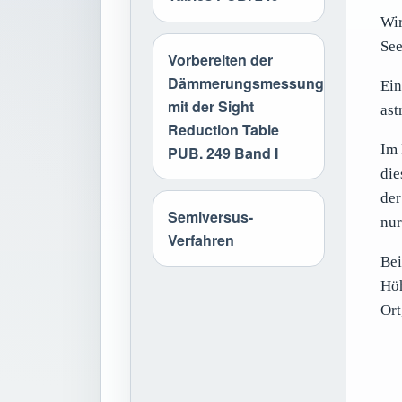
Wi
See
Vorbereiten der
Dämmerungsmessung
Ein
mit der Sight
ast
Reduction Table
Im 
PUB. 249 Band I
die
der
Semiversus-
nur
Verfahren
Bei
Höh
Ort