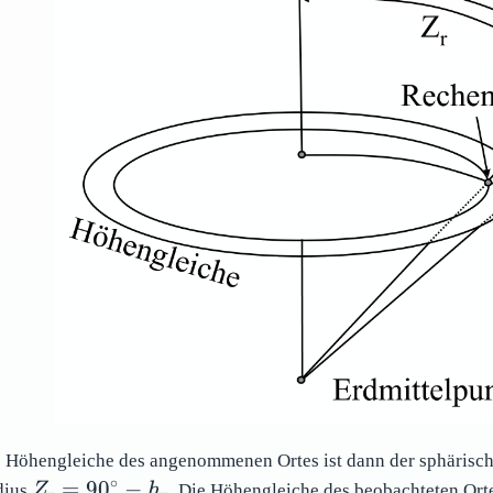
 Höhengleiche des angenommenen Ortes ist dann der sphärisch
∘
Z_r =
=
9
0
−
dius
Z
h
. Die Höhengleiche des beobachteten Ort