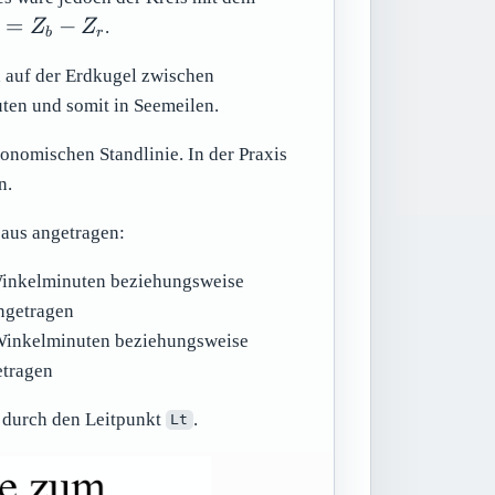
lta
=
−
Z
Z
.
b
r
 -
d auf der Erdkugel zwischen
ten und somit in Seemeilen.
onomischen Standlinie. In der Praxis
n.
 aus angetragen:
 Winkelminuten beziehungsweise
ngetragen
 Winkelminuten beziehungsweise
etragen
l durch den Leitpunkt
.
Lt