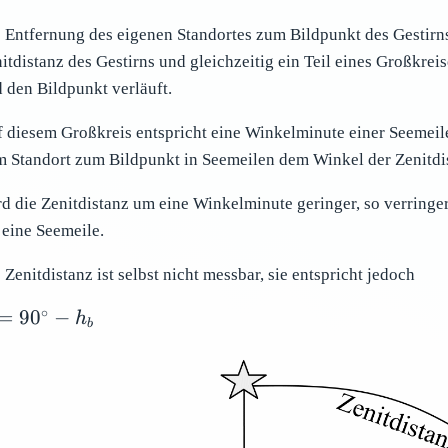
 Entfernung des eigenen Standortes zum Bildpunkt des Gestirns 
itdistanz des Gestirns und gleichzeitig ein Teil eines Großkrei
 den Bildpunkt verläuft.
 diesem Großkreis entspricht eine Winkelminute einer Seemeile
 Standort zum Bildpunkt in Seemeilen dem Winkel der Zenitdis
d die Zenitdistanz um eine Winkelminute geringer, so verringe
eine Seemeile.
 Zenitdistanz ist selbst nicht messbar, sie entspricht jedoch
∘
=
=
9
0
−
h
b
^\circ
h_b