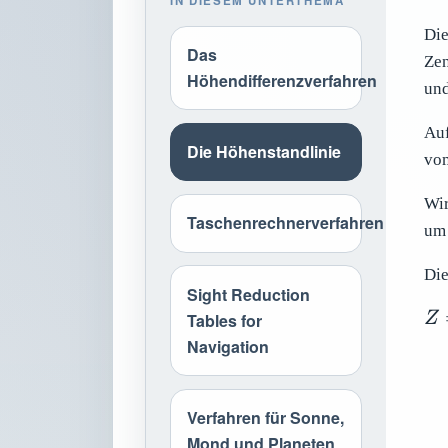
IN DIESEM UNTERTHEMA
Die
Das
Zen
Höhendifferenzverfahren
und
Auf
Die Höhenstandlinie
vom
Wir
Taschenrechnerverfahren
um 
Die
Sight Reduction
Z 
Tables for
Z
90
Navigation
- 
Verfahren für Sonne,
Mond und Planeten