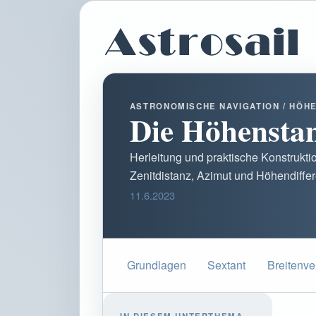
ASTRONOMISCHE NAVIGATION / HÖH
Die Höhenstan
Herleitung und praktische Konstrukti
Zenitdistanz, Azimut und Höhendiffer
11.6.2023
Grundlagen
Sextant
Breitenve