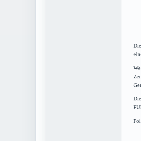
Die
ein
Wen
Zen
Ger
Die
PUB
Fol