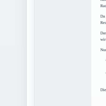
Ra
Da
Rec
Das
wir
Nun
Die