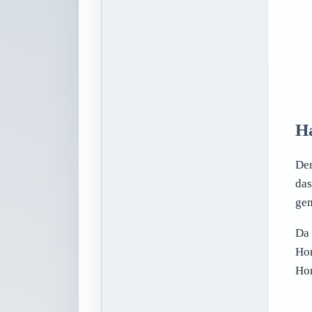
H
Der
das
gen
Da 
Hor
Hor