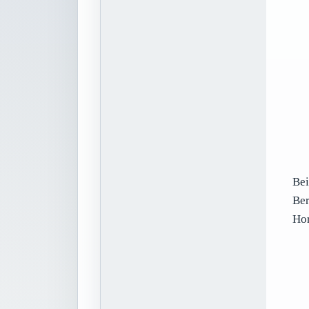
Bei
Ber
Hor