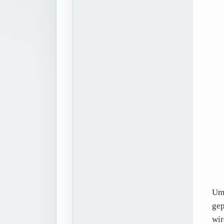
Um 
gep
wir