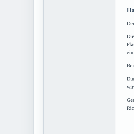
Ha
Der
Die
Flä
ein
Bei
Dur
wir
Ges
Ric